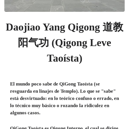
Daojiao Yang Qigong 道教
阳气功 (Qigong Leve
Taoísta)
El mundo poco sabe de QiGong Taoísta (se
resguarda en linajes de Templo). Lo que se "sabe"
está desvirtuado: en lo teórico confuso o errado, en
lo técnico muy básico o rozando la ridiculez en
algunos casos.
QiGong Taoísta es Qigong Interno, el cual se dirige