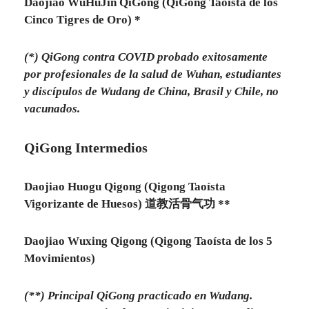
Daojiao WuHuJin QiGong (QiGong Taoísta de los
Cinco Tigres de Oro) *
(*) QiGong contra COVID probado exitosamente
por profesionales de la salud de Wuhan, estudiantes
y discípulos de Wudang de China, Brasil y Chile, no
vacunados.
QiGong Intermedios
Daojiao Huogu Qigong (Qigong Taoísta
Vigorizante de Huesos) 道教活骨气功 **
Daojiao Wuxing Qigong (Qigong Taoísta de los 5
Movimientos)
(**) Principal QiGong practicado en Wudang.